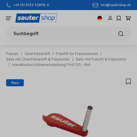
info@sautershop.de
+49 (0) 8152 92898-0
Zum Hauptinhalt springen
Suchbegriff
Fräsen
/
Oberfräsenlift
/
Fräslift für Fräsmotoren
/
Sets mit Oberfräsenlift & Fräsmotor
/
Sets mit Fräslift & Fräsmotor
/
Handkurbel Höheneinstellung Fml/ Ofl - Rot
Bildergalerie überspringen
Neu