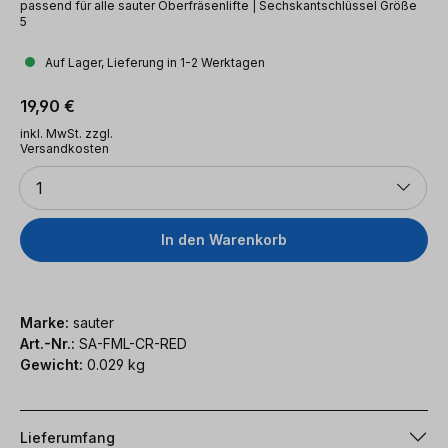
passend für alle sauter Oberfräsenlifte | Sechskantschlüssel Größe
5
Auf Lager, Lieferung in 1-2 Werktagen
Regulärer Preis:
19,90 €
inkl. MwSt. zzgl.
Versandkosten
Anzahl
1
In den Warenkorb
Marke:
sauter
Art.-Nr.:
SA-FML-CR-RED
Gewicht:
0.029 kg
Lieferumfang