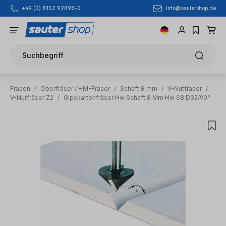
info@sautershop.de
+49 (0) 8152 92898-0
Zum Hauptinhalt springen
Suchbegriff
Fräsen
/
Oberfräser / HM-Fräser
/
Schaft 8 mm
/
V-Nutfräser
/
V-Nutfräser Z2
/
Gipskartonfräser Hw Schaft 8 Mm Hw S8 D32/90°
Bildergalerie überspringen