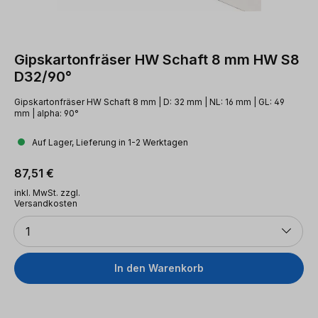
Gipskartonfräser HW Schaft 8 mm HW S8
D32/90°
Gipskartonfräser HW Schaft 8 mm | D: 32 mm | NL: 16 mm | GL: 49
mm | alpha: 90°
Auf Lager, Lieferung in 1-2 Werktagen
Regulärer Preis:
87,51 €
inkl. MwSt. zzgl.
Versandkosten
Anzahl
1
In den Warenkorb