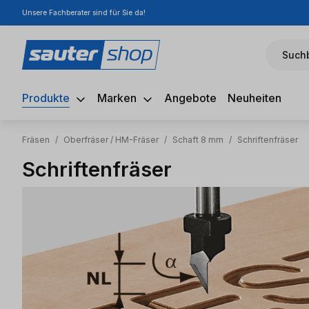
Unsere Fachberater sind für Sie da!
m Hauptinhalt springen
Zur Suche springen
Zur Hauptnavigation springen
Suchb
Produkte
Marken
Angebote
Neuheiten
Fräsen
/
Oberfräser / HM-Fräser
/
Schaft 8 mm
/
Schriftenfräser
Schriftenfräser