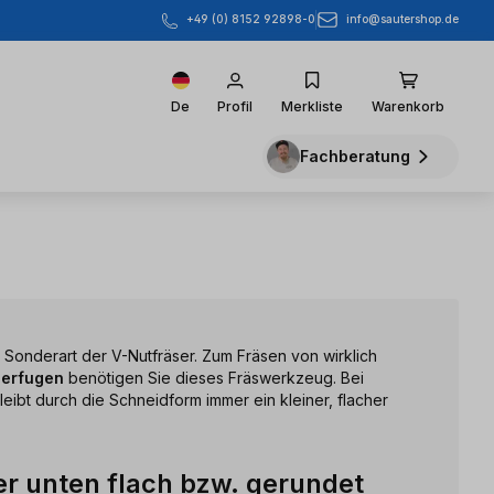
info@sautershop.de
+49 (0) 8152 92898-0
De
Profil
Merkliste
Warenkorb
Fachberatung
e Sonderart der V-Nutfräser. Zum Fräsen von wirklich
ierfugen
benötigen Sie dieses Fräswerkzeug. Bei
leibt durch die Schneidform immer ein kleiner, flacher
er unten flach bzw. gerundet