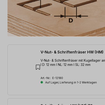
22 Artikel gefunden
V-Nut- & Schriftenfräser HW (HM)
V-Nut- & Schriftenfräser mit Kugellager am
l D: 12 mm l NL: 12 mm l SL: 32 mm
Art.-Nr.:
E-12180
Auf Lager, Lieferung in 1-2 Werktagen