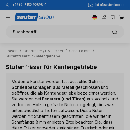
info@sautershop.de
+49 (0) 8152 92898-0
Zum Hauptinhalt springen
Suchbegriff
Fräsen
/
Oberfräser / HM-Fräser
/
Schaft 8 mm
/
Stufenfräser für Kantengetriebe
Stufenfräser für Kantengetriebe
Moderne Fenster werden fast ausschließlich mit
Schließbeschlägen aus Metall
geschlossen und
geöffnet, die als
Kantengetriebe
bezeichnet werden.
Sie werden bei
Fenstern (und Türen)
aus Vollholz und
verleimten Holz in gefräste Nuten eingelegt, die zwei
unterschiedliche Tiefen aufweisen. Diese Nuten
werden mit Stufenfräsern geschnitten, die wir hier in
Schaftlänge 8 mm anbieten. Bitte beachten Sie, dass
diese Fräser entweder stationär am
Frästisch
oder mit