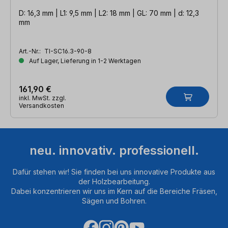
D: 16,3 mm | L1: 9,5 mm | L2: 18 mm | GL: 70 mm | d: 12,3
mm
Art.-Nr.:
TI-SC16.3-90-8
Auf Lager, Lieferung in 1-2 Werktagen
161,90 €
inkl. MwSt. zzgl.
Versandkosten
neu. innovativ. professionell.
Dafür stehen wir! Sie finden bei uns innovative Produkte aus
der Holzbearbeitung.
Dabei konzentrieren wir uns im Kern auf die Bereiche Fräsen,
Sägen und Bohren.