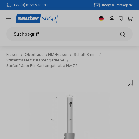
info@sautershop.de
+49 (0) 8152 92898-0
Zum Hauptinhalt springen
Suchbegriff
Fräsen
/
Oberfräser / HM-Fräser
/
Schaft 8 mm
/
Stufenfräser für Kantengetriebe
/
Stufenfräser Für Kantengetriebe Hw Z2
Bildergalerie überspringen