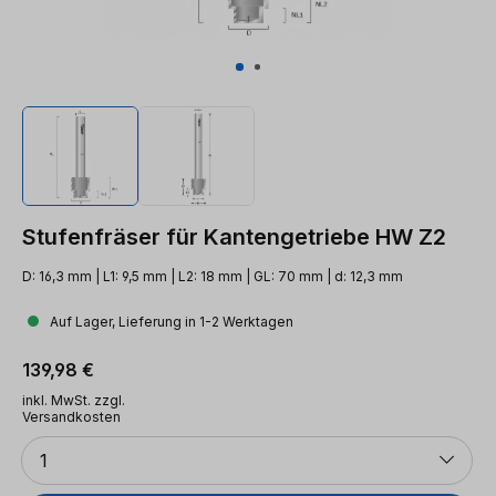
Stufenfräser für Kantengetriebe HW Z2
D: 16,3 mm | L1: 9,5 mm | L2: 18 mm | GL: 70 mm | d: 12,3 mm
Auf Lager, Lieferung in 1-2 Werktagen
Regulärer Preis:
139,98 €
inkl. MwSt. zzgl.
Versandkosten
Anzahl
1