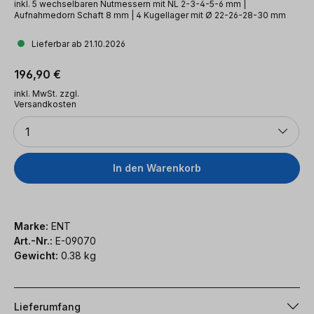
inkl. 5 wechselbaren Nutmessern mit NL 2-3-4-5-6 mm |
Aufnahmedorn Schaft 8 mm | 4 Kugellager mit Ø 22-26-28-30 mm
Lieferbar ab 21.10.2026
Regulärer Preis:
196,90 €
inkl. MwSt. zzgl.
Versandkosten
Anzahl
1
In den Warenkorb
Marke:
ENT
Art.-Nr.:
E-09070
Gewicht:
0.38 kg
Lieferumfang