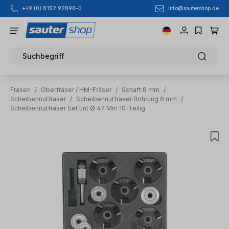
info@sautershop.de
+49 (0) 8152 92898-0
Zum Hauptinhalt springen
Suchbegriff
Fräsen
/
Oberfräser / HM-Fräser
/
Schaft 8 mm
/
Scheibennutfräser
/
Scheibennutfräser Bohrung 8 mm
/
Scheibennutfräser Set Ent Ø 47 Mm 10-Teilig
Bildergalerie überspringen