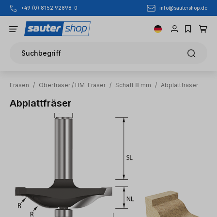
info@sautershop.de
+49 (0) 8152 92898-0
Zum Hauptinhalt springen
Suchbegriff
Fräsen
/
Oberfräser / HM-Fräser
/
Schaft 8 mm
/
Abplattfräser
Abplattfräser