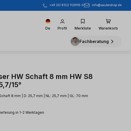
info@sautershop.de
+49 (0) 8152 92898-0
De
Profil
Merkliste
Warenkorb
Fachberatung
ser HW Schaft 8 mm HW S8
5,7/15°
chaft 8 mm | D: 25,7 mm | NL: 25,7 mm | GL: 70 mm
Lieferung in 1-2 Werktagen
eis: