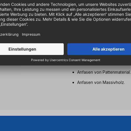
Der Fasefräser kann mit u
Die große Nutzlänge erlaubt
Fasefräser 15° für die Kant
Mit Anlaufkugellager 12,7 m
Optimierte Kugellagerbefes
Anlaufkugellager einsetzbar
Anfasen von Pattenmaterial.
Anfasen von Massivholz.