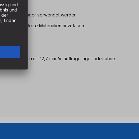
nd ohne Kugellager verwendet werden.
 es, auch stärkere Materialien anzufasen.
enbearbeitung.
m.
tigung, dadurch mit 12,7 mm Anlaufkugellager oder ohne
.