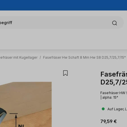
egriff
efräser mit Kugellager
/
Fasefräser Hw Schaft 8 Mm Hw S8 D25,7/25,7/15°
Fasefrä
D25,7/2
Fasefräser HW S
| alpha: 15°
Auf Lager, 
Regulärer Pr
79,59 €