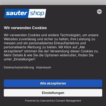
Anschrift
Store / Ladengeschäft
Arzbergerstraße 4
82211 Herrsching
Deutschland
Anfahrt
Öffnungszeiten vor Ort
Montag bis Freitag
8:30 - 12:30 Uhr & 14:00 - 16:30 Uhr
Hilfe
Hinweise zur Batterieentsorgung
Hinweise zur Verpackung