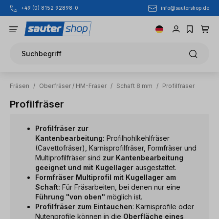
info@sautershop.de
+49 (0) 8152 92898-0
Zum Hauptinhalt springen
Suchbegriff
Fräsen
/
Oberfräser / HM-Fräser
/
Schaft 8 mm
/
Profilfräser
Profilfräser
Profilfräser zur
Kantenbearbeitung:
Profilhohlkehlfräser
(Cavettofräser), Karnisprofilfräser, Formfräser und
Multiprofilfräser sind
zur Kantenbearbeitung
geeignet und mit Kugellager
ausgestattet.
Formfräser Multiprofil mit Kugellager am
Schaft:
Für Fräsarbeiten, bei denen nur eine
Führung "von oben"
möglich ist.
Profilfräser zum Eintauchen
: Karnisprofile oder
Nutenprofile können in die
Oberfläche eines