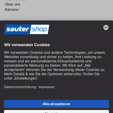
Über uns
Karriere
Vertrag widerrufen
Impressum
AGB
Datenschutz
Cookie-Einstellungen
© 2026 sauter GmbH
inkl. MwSt. / exkl. Versandkosten
* kostenloser Versand ab 150 Euro Bestellwert innerhalb
Deutschlands für die Standard-Paketgrößen - ausgenommen
Sperrgut und Fracht
In Abh. des Lieferlandes kann die MwSt. an der Kasse variieren.