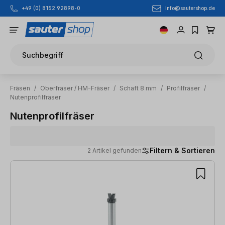
info@sautershop.de
+49 (0) 8152 92898-0
Zum Hauptinhalt springen
Suchbegriff
Fräsen
/
Oberfräser / HM-Fräser
/
Schaft 8 mm
/
Profilfräser
/
Nutenprofilfräser
Nutenprofilfräser
Filtern & Sortieren
2 Artikel gefunden
2 Artikel gefunden