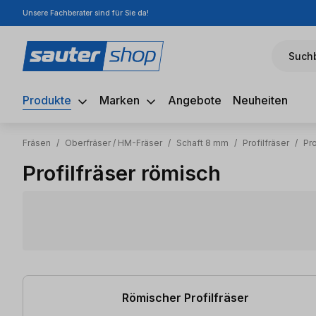
Unsere Fachberater sind für Sie da!
m Hauptinhalt springen
Zur Suche springen
Zur Hauptnavigation springen
Suchb
Produkte
Marken
Angebote
Neuheiten
Fräsen
/
Oberfräser / HM-Fräser
/
Schaft 8 mm
/
Profilfräser
/
Pro
Profilfräser römisch
4 Artikel gefunden
Römischer Profilfräser