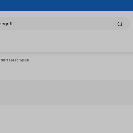
egriff
filfräser römisch