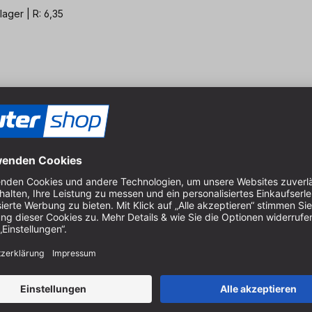
ager | R: 6,35
llager R4
 mm | GL: 67 mm