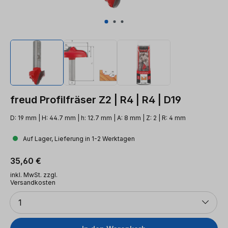
freud Profilfräser Z2 | R4 | R4 | D19
D: 19 mm | H: 44.7 mm | h: 12.7 mm | A: 8 mm | Z: 2 | R: 4 mm
Auf Lager, Lieferung in 1-2 Werktagen
Regulärer Preis:
35,60 €
inkl. MwSt. zzgl.
Versandkosten
Anzahl
1