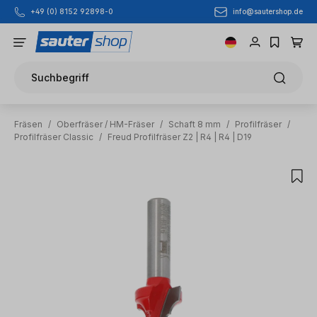
info@sautershop.de
+49 (0) 8152 92898-0
Zum Hauptinhalt springen
Suchbegriff
Fräsen
/
Oberfräser / HM-Fräser
/
Schaft 8 mm
/
Profilfräser
/
Profilfräser Classic
/
Freud Profilfräser Z2 | R4 | R4 | D19
Bildergalerie überspringen