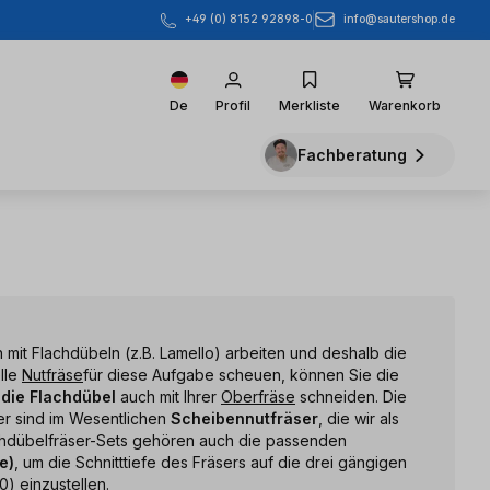
info@sautershop.de
+49 (0) 8152 92898-0
De
Profil
Merkliste
Warenkorb
Fachberatung
ch mit Flachdübeln (z.B. Lamello) arbeiten und deshalb die
elle
Nutfräse
für diese Aufgabe scheuen, können Sie die
 die Flachdübel
auch mit Ihrer
Oberfräse
schneiden. Die
r sind im Wesentlichen
Scheibennutfräser
, die wir als
achdübelfräser-Sets gehören auch die passenden
e)
, um die Schnitttiefe des Fräsers auf die drei gängigen
0) einzustellen.