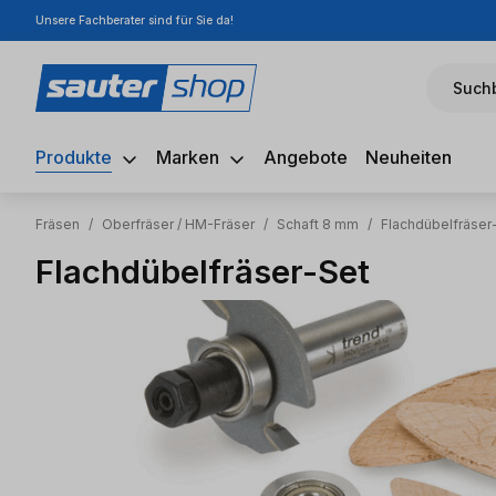
Unsere Fachberater sind für Sie da!
m Hauptinhalt springen
Zur Suche springen
Zur Hauptnavigation springen
Suchb
Produkte
Marken
Angebote
Neuheiten
Fräsen
/
Oberfräser / HM-Fräser
/
Schaft 8 mm
/
Flachdübelfräser
Flachdübelfräser-Set