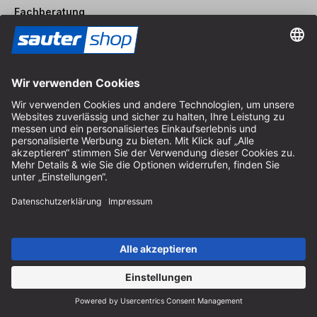
Fachberatung
+49 (0) 8152 92898-80
info@sautershop.de
Service-Hotline
+49 (0) 8152 92898-81
info@sautershop.de
Telefonzeit Montag bis Freitag
08:30 - 12:30 Uhr & 14:00 - 16:30 Uhr
Anschrift
Store / Ladengeschäft
Arzbergerstraße 4
82211 Herrsching
Deutschland