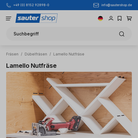
info@sautershop.de
+49 (0) 8152 92898-0
Zum Hauptinhalt springen
Suchbegriff
Fräsen
/
Dübelfräsen
/
Lamello Nutfräse
Lamello Nutfräse