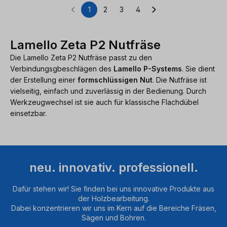
1
2
3
4
Seite
Seite
Seite
Seite
Lamello Zeta P2 Nutfräse
Die Lamello Zeta P2 Nutfräse passt zu den
Verbindungsgbeschlägen des
Lamello P-Systems
. Sie dient
der Erstellung einer
formschlüssigen Nut
. Die Nutfräse ist
vielseitig, einfach und zuverlässig in der Bedienung. Durch
Werkzeugwechsel ist sie auch für klassische Flachdübel
einsetzbar.
neu. innovativ. professionell.
Dafür stehen wir! Sie finden bei uns innovative Produkte aus
der Holzbearbeitung.
Dabei konzentrieren wir uns im Kern auf die Bereiche Fräsen,
Sägen und Bohren.