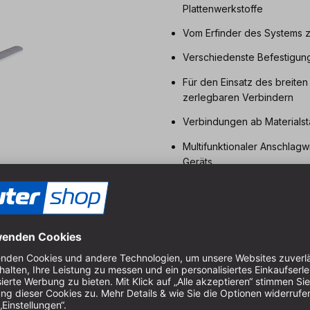
Plattenwerkstoffe
Vom Erfinder des Systems z
Verschiedenste Befestigung
Für den Einsatz des breiten
zerlegbaren Verbindern
Verbindungen ab Materials
Multifunktionaler Anschlagw
Geräts
Vielseitige Verbindungsbesc
Flachdübel
, Selbstspannend
Lamellen, Simplex
Bewährte Spitzenqualität a
Lieferung im Karton, ohne S