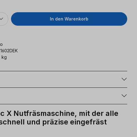
In den Warenkorb
lo
01602DEK
 kg
g
c X Nutfräsmaschine, mit der alle
chnell und präzise eingefräst