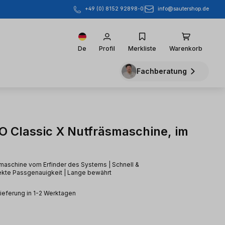
info@sautershop.de
+49 (0) 8152 92898-0
De
Profil
Merkliste
Warenkorb
Fachberatung
 Classic X Nutfräsmaschine, im
smaschine vom Erfinder des Systems | Schnell &
rfekte Passgenauigkeit | Lange bewährt
Lieferung in 1-2 Werktagen
eis: