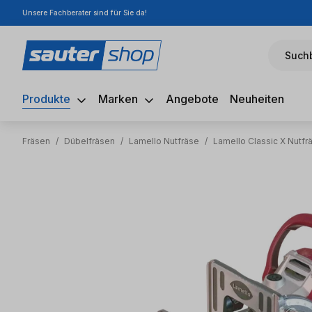
Unsere Fachberater sind für Sie da!
m Hauptinhalt springen
Zur Suche springen
Zur Hauptnavigation springen
Suchb
Produkte
Marken
Angebote
Neuheiten
Fräsen
/
Dübelfräsen
/
Lamello Nutfräse
/
Lamello Classic X Nutfr
Bildergalerie überspringen