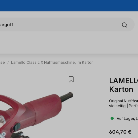
egriff
äse
/
Lamello Classic X Nutfräsmaschine, Im Karton
LAMELLO
Karton
Original Nutfrä
vielseitig | Pe
Auf Lager, 
Regulärer Pr
604,70 €