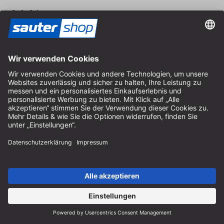
Anfahrt
Öffnungszeiten vor Ort
Montag bis Freitag
8:30 - 12:30 Uhr & 14:00 - 16:30 Uhr
Hilfe
Hinweise zur Batterieentsorgung
Hinweise zur Verpackung
Liefer- & Versandkosten
Zahlung & Steuer
Kontaktformular
Widerrufsrecht
FAQ-Service
Über uns
Karriere