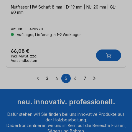
Nutfräser HW Schaft 8 mm | D: 19 mm | NL: 20 mm | GL:
60 mm
Art.-Nr.:
F-490970
Auf Lager, Lieferung in 1-2 Werktagen
66,08 €
inkl. MwSt. zzgl.
Versandkosten
3
4
5
6
7
Seite
Seite
Seite
Seite
Seite
neu. innovativ. professionell.
Dafür stehen wir! Sie finden bei uns innovative Produkte aus
der Holzbearbeitung.
Dabei konzentrieren wir uns im Kern auf die Bereiche Fräsen,
Sägen und Bohren.