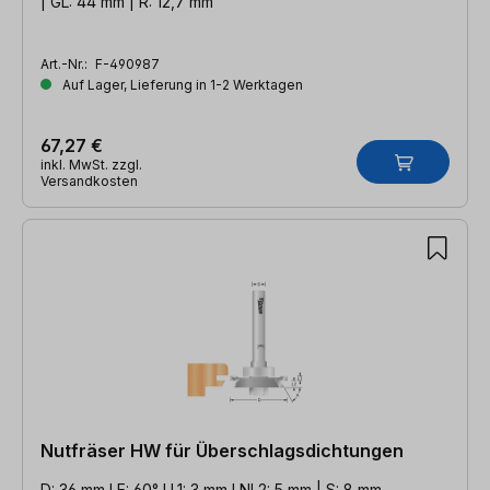
| GL: 44 mm | R: 12,7 mm
Art.-Nr.:
F-490987
Auf Lager, Lieferung in 1-2 Werktagen
67,27 €
inkl. MwSt. zzgl.
Versandkosten
Nutfräser HW für Überschlagsdichtungen
D: 36 mm l E: 60° l L1: 3 mm l NL2: 5 mm | S: 8 mm