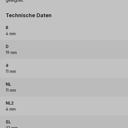
geeignet.
Technische Daten
R
4 mm
D
19 mm
d
11 mm
NL
11 mm
NL2
4 mm
SL
32 mm