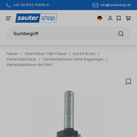
info@sautershop.de
+49 (0) 8152 92898-0
Zum Hauptinhalt springen
Suchbegriff
Fräsen
/
Oberfräser / HM-Fräser
/
Schaft 8 mm
/
Viertelstabfräser
/
Viertelstabfräser ohne Kugellager
/
Viertelstabfräser Hw (Hm)
Bildergalerie überspringen