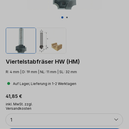
Viertelstabfräser HW (HM)
R: 4 mm | D: 19 mm | NL: 11 mm | SL: 32 mm
Auf Lager, Lieferung in 1-2 Werktagen
Regulärer Preis:
41,85 €
inkl. MwSt. zzgl.
Versandkosten
Anzahl
1