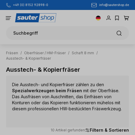
info@sautershop.de
+49 (0) 8152 92898-0
Zum Hauptinhalt springen
Suchbegriff
Fräsen
/
Oberfräser / HM-Fräser
/
Schaft 8 mm
/
Ausstech- & Kopierfräser
Ausstech- & Kopierfräser
Die Ausstech- und Kopierfräser zählen zu den
Spezialwerkzeugen beim Fräsen
mit der Oberfräse.
Das Ausfräsen von Auschnitten, das Einfräsen von
Konturen oder das Kopieren funktionieren mühelos mit
diesem professionellen HW-bestückten Fräswerkzeug.
Filtern & Sortieren
10 Artikel gefunden