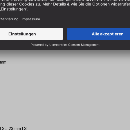
7 mm
 SL: 23 mm l S: