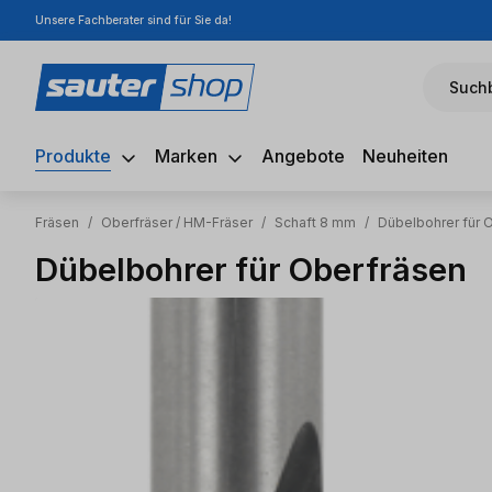
Unsere Fachberater sind für Sie da!
m Hauptinhalt springen
Zur Suche springen
Zur Hauptnavigation springen
Suchb
Produkte
Marken
Angebote
Neuheiten
Fräsen
/
Oberfräser / HM-Fräser
/
Schaft 8 mm
/
Dübelbohrer für 
Dübelbohrer für Oberfräsen