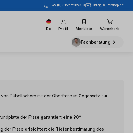
info@sautershop.de
+49 (0) 8152 92898-0
De
Profil
Merkliste
Warenkorb
Fachberatung
n von Dübellöchern mit der Oberfräse im Gegensatz zur
Grundplatte der Fräse
garantiert eine 90°
ung der Fräse
erleichtert die Tiefenbestimmun
g des