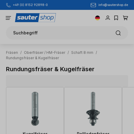
info@sautershop.de
+49 (0) 8152 92898-0
Zum Hauptinhalt springen
Suchbegriff
Fräsen
/
Oberfräser / HM-Fräser
/
Schaft 8 mm
/
Rundungsfräser & Kugelfräser
Rundungsfräser & Kugelfräser
Kugelfräser
Rollladenfräser