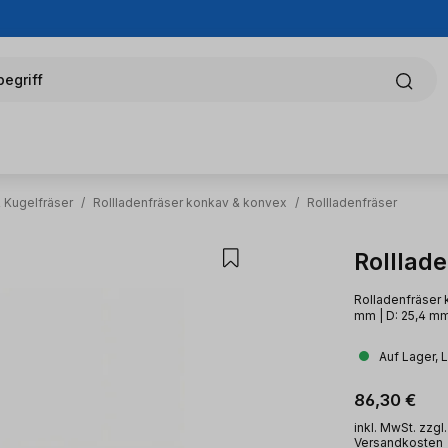
egriff
 Kugelfräser
/
Rollladenfräser konkav & konvex
/
Rollladenfräser
Rolllad
Rolladenfräser 
mm | D: 25,4 mm
Auf Lager, 
Regulärer Pr
86,30 €
inkl. MwSt. zzgl.
Versandkosten