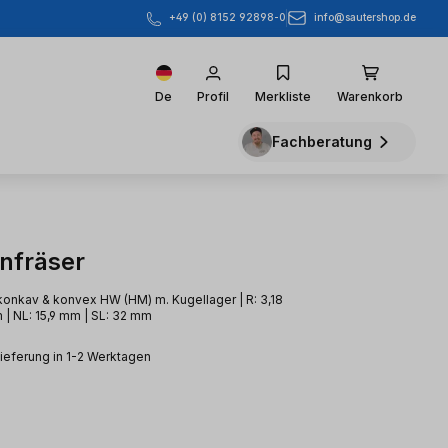
info@sautershop.de
+49 (0) 8152 92898-0
De
Profil
Merkliste
Warenkorb
Fachberatung
enfräser
konkav & konvex HW (HM) m. Kugellager | R: 3,18
 | NL: 15,9 mm | SL: 32 mm
Lieferung in 1-2 Werktagen
eis: