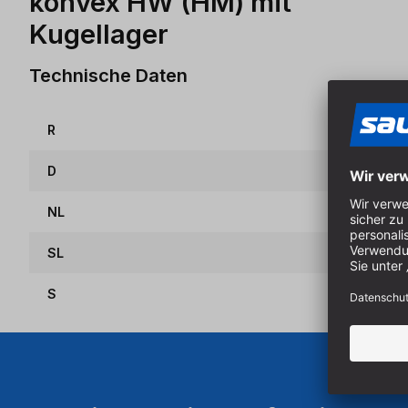
konvex HW (HM) mit
Kugellager
Technische Daten
R
D
NL
SL
S