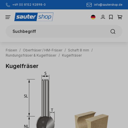
info@sautershop.de
+49 (0) 8152 92898-0
Zum Hauptinhalt springen
Suchbegriff
Fräsen
/
Oberfräser / HM-Fräser
/
Schaft 8 mm
/
Rundungsfräser & Kugelfräser
/
Kugelfräser
Kugelfräser