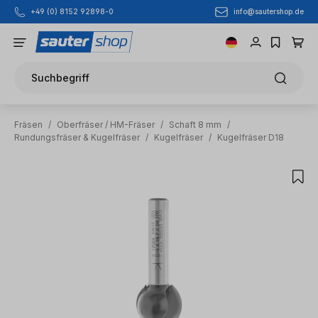
info@sautershop.de
+49 (0) 8152 92898-0
Zum Hauptinhalt springen
Suchbegriff
Fräsen
/
Oberfräser / HM-Fräser
/
Schaft 8 mm
/
Rundungsfräser & Kugelfräser
/
Kugelfräser
/
Kugelfräser D18
Bildergalerie überspringen