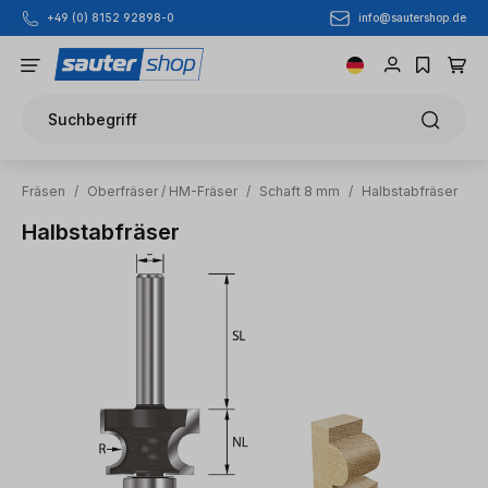
info@sautershop.de
+49 (0) 8152 92898-0
Zum Hauptinhalt springen
Suchbegriff
Fräsen
/
Oberfräser / HM-Fräser
/
Schaft 8 mm
/
Halbstabfräser
Halbstabfräser