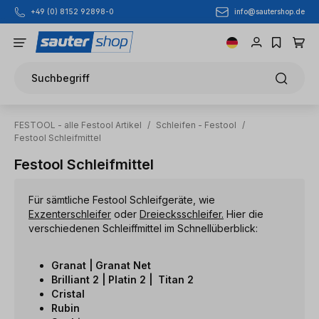
info@sautershop.de
+49 (0) 8152 92898-0
Zum Hauptinhalt springen
Suchbegriff
FESTOOL - alle Festool Artikel
/
Schleifen - Festool
/
Festool Schleifmittel
Festool Schleifmittel
Für sämtliche Festool Schleifgeräte, wie
Exzenterschleifer
oder
Dreiecksschleifer.
Hier die
verschiedenen Schleiffmittel im Schnellüberblick:
Granat | Granat Net
Brilliant 2 | Platin 2 | Titan 2
Cristal
Rubin