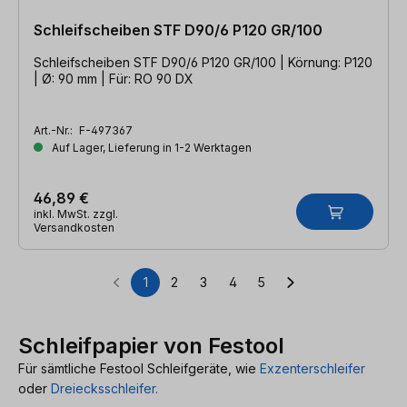
Schleifscheiben STF D90/6 P120 GR/100
Schleifscheiben STF D90/6 P120 GR/100 | Körnung: P120
| Ø: 90 mm | Für: RO 90 DX
Art.-Nr.:
F-497367
Auf Lager, Lieferung in 1-2 Werktagen
46,89 €
inkl. MwSt. zzgl.
Versandkosten
1
2
3
4
5
Seite
Seite
Seite
Seite
Seite
Schleifpapier von Festool
Für sämtliche Festool Schleifgeräte, wie
Exzenterschleifer
oder
Dreiecksschleifer.