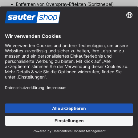
Entfernen von Overspray-Effekten (Spritznebel)
Füller
Platin 2
Hochleistungsschleifmittel für die
Finishbearbeitung
von
Mineralwerkstoffen, Hochglanzlacken und Kunststoffen.
Finish-Schliff zur Poliervorbereitung ab Korn 600. Für
folgende Materialien geeignet:
Mineralwerkstoffe wie Corian, Varicor, Cristalan
Acrylglas, Plexiglas
PUR-Hochglanzlacke
Keramiklacke
wasserverdünnbare Lacke
Vlies
Hochleistungsschleifmittel zum Anschleifen, Aufrauen,
Reinigen, Entfetten und Mattieren von
Holzwerkstoffen,
Farben, Lacken und Metallen
. Für folgende Materialien