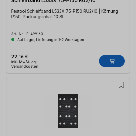
Schleifband L533X 75-P150 RU2/10
Festool Schleifband L533X 75-P150 RU2/10 | Körnung
P150; Packungsinhalt 10 St.
Art.-Nr.:
F-499160
Auf Lager, Lieferung in 1-2 Werktagen
22,16 €
inkl. MwSt. zzgl.
Versandkosten