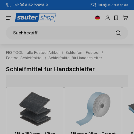
info@sautershop.de
+49 (0) 8152 92898-0
Zum Hauptinhalt springen
Suchbegriff
FESTOOL - alle Festool Artikel
/
Schleifen - Festool
/
Festool Schleifmittel
/
Schleifmittel für Handschleifer
Schleifmittel für Handschleifer
115 x 152 mm - Vlies
115mm x 25m - Granat
9