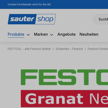
Unsere Fachberater sind für Sie da!
m Hauptinhalt springen
Zur Suche springen
Zur Hauptnavigation springen
Suchb
Produkte
Marken
Angebote
Neuheiten
FESTOOL - alle Festool Artikel
/
Schleifen - Festool
/
Festool Schlei
Bildergalerie überspringen