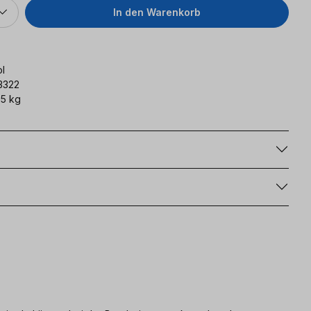
In den Warenkorb
l
3322
5 kg
g