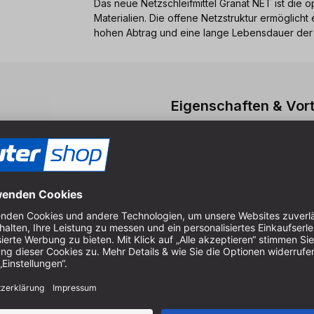
Das neue Netzschleifmittel Granat NET ist die 
Materialien. Die offene Netzstruktur ermöglic
hohen Abtrag und eine lange Lebensdauer der S
Eigenschaften & Vort
50x Schleifscheiben DELTA
Körnung P120