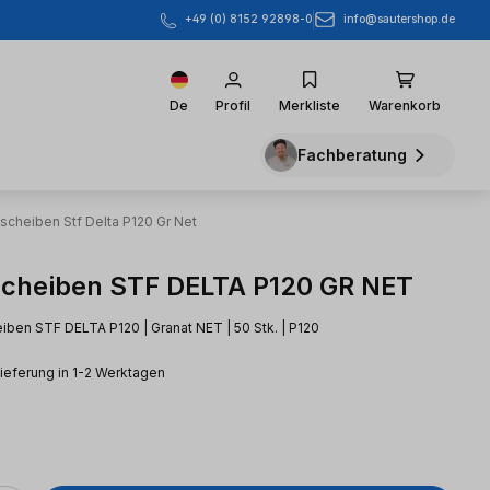
info@sautershop.de
+49 (0) 8152 92898-0
De
Profil
Merkliste
Warenkorb
Fachberatung
fscheiben Stf Delta P120 Gr Net
scheiben STF DELTA P120 GR NET
iben STF DELTA P120 | Granat NET | 50 Stk. | P120
Lieferung in 1-2 Werktagen
eis: