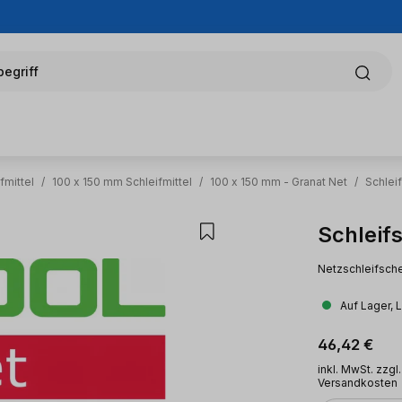
egriff
fmittel
/
100 x 150 mm Schleifmittel
/
100 x 150 mm - Granat Net
/
Schlei
Schleif
Netzschleifsche
Auf Lager, 
Regulärer Pr
46,42 €
inkl. MwSt. zzgl.
Versandkosten