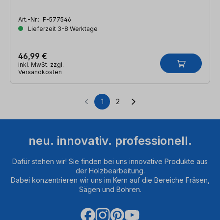
Art.-Nr.:
F-577546
Lieferzeit 3-8 Werktage
46,99 €
inkl. MwSt. zzgl.
Versandkosten
1
2
Seite
Seite
neu. innovativ. professionell.
Dafür stehen wir! Sie finden bei uns innovative Produkte aus
der Holzbearbeitung.
Dabei konzentrieren wir uns im Kern auf die Bereiche Fräsen,
Sägen und Bohren.