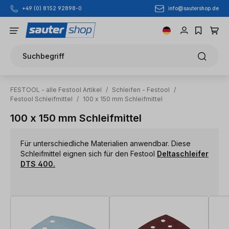
info@sautershop.de
+49 (0) 8152 92898-0
Zum Hauptinhalt springen
Suchbegriff
FESTOOL - alle Festool Artikel
/
Schleifen - Festool
/
Festool Schleifmittel
/
100 x 150 mm Schleifmittel
100 x 150 mm Schleifmittel
Für unterschiedliche Materialien anwendbar. Diese
Schleifmittel eignen sich für den Festool
Deltaschleifer
DTS 400.