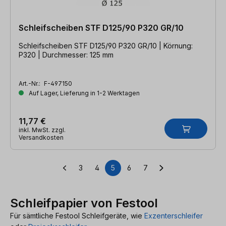
Schleifscheiben STF D125/90 P320 GR/10
Schleifscheiben STF D125/90 P320 GR/10 | Körnung:
P320 | Durchmesser: 125 mm
Art.-Nr.:
F-497150
Auf Lager, Lieferung in 1-2 Werktagen
11,77 €
inkl. MwSt. zzgl.
Versandkosten
3
4
5
6
7
Seite
Seite
Seite
Seite
Seite
Schleifpapier von Festool
Für sämtliche Festool Schleifgeräte, wie
Exzenterschleifer