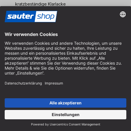
kratzbeständige Klarlacke
Entfernen von Overspray-Effekten (Spritznebel)
Füller
Platin 2
Hochleistungsschleifmittel für die
Finishbearbeitung
von
Mineralwerkstoffen, Hochglanzlacken und Kunststoffen.
Finish-Schliff zur Poliervorbereitung ab Korn 600. Für
folgende Materialien geeignet:
Mineralwerkstoffe wie Corian, Varicor, Cristalan
Acrylglas, Plexiglas
PUR-Hochglanzlacke
Keramiklacke
wasserverdünnbare Lacke
Vlies
Hochleistungsschleifmittel zum Anschleifen, Aufrauen,
Reinigen, Entfetten und Mattieren von
Holzwerkstoffen,