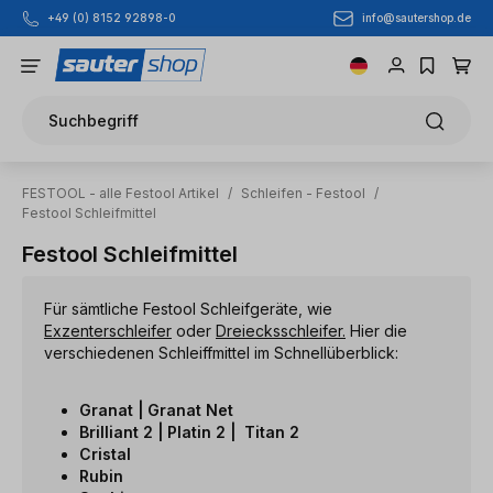
info@sautershop.de
+49 (0) 8152 92898-0
Zum Hauptinhalt springen
Suchbegriff
FESTOOL - alle Festool Artikel
/
Schleifen - Festool
/
Festool Schleifmittel
Festool Schleifmittel
Für sämtliche Festool Schleifgeräte, wie
Exzenterschleifer
oder
Dreiecksschleifer.
Hier die
verschiedenen Schleiffmittel im Schnellüberblick:
Granat | Granat Net
Brilliant 2 | Platin 2 | Titan 2
Cristal
Rubin