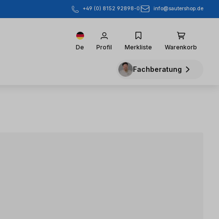
info@sautershop.de
+49 (0) 8152 92898-0
De
Profil
Merkliste
Warenkorb
Fachberatung