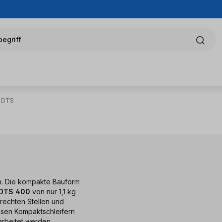
egriff
r DTS
en. Die kompakte Bauform
s DTS 400
von nur 1,1 kg
rechten Stellen und
iesen Kompaktschleifern
rbeitet werden.