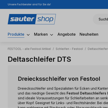
Unsere Fachberater sind für Sie da!
m Hauptinhalt springen
Zur Suche springen
Zur Hauptnavigation springen
Suchb
Produkte
Marken
Angebote
Neuheiten
FESTOOL - alle Festool Artikel
/
Schleifen - Festool
/
Deltaschleife
Deltaschleifer DTS
Dreiecksschleifer von Festool
Dreiecksschleifer sind Spezialisten für Ecken und Kant
und das niedrige Gewicht des
Festool Deltaschleifer
sind ideale Voraussetzungen für Schleifarbeiten an senk
über Kopf. Geeignet für Links- und Rechtshänder. Bei d
kann wahlweise mit Staubsack oder Absaugschlauch gea