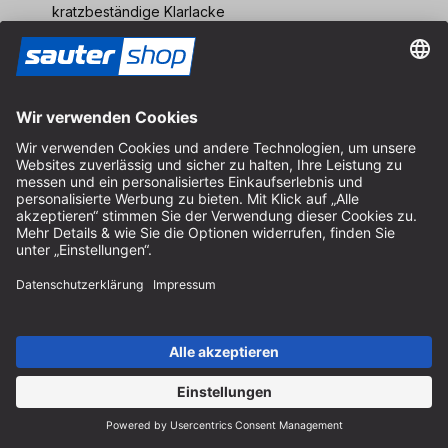
kratzbeständige Klarlacke
Entfernen von Overspray-Effekten (Spritznebel)
Füller
Platin 2
Hochleistungsschleifmittel für die
Finishbearbeitung
von
Mineralwerkstoffen, Hochglanzlacken und Kunststoffen.
Finish-Schliff zur Poliervorbereitung ab Korn 600. Für
folgende Materialien geeignet:
Mineralwerkstoffe wie Corian, Varicor, Cristalan
Acrylglas, Plexiglas
PUR-Hochglanzlacke
Keramiklacke
wasserverdünnbare Lacke
Vlies
Hochleistungsschleifmittel zum Anschleifen, Aufrauen,
Reinigen, Entfetten und Mattieren von
Holzwerkstoffen,