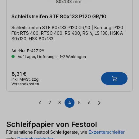
Schleifstreifen STF 80x133 P120 GR/10
Schleifstreifen STF 80x133 P120 GR/10 | Körnung: P120 |
Für: RTS 400, RTSC 400, RS 400, RS 4, LS 130, HSK-A
80x130, HSK 80x133
Art.-Nr.:
F-497129
Auf Lager, Lieferung in 1-2 Werktagen
8,31 €
inkl. MwSt. zzgl.
Versandkosten
2
3
4
5
6
Seite
Seite
Seite
Seite
Seite
Schleifpapier von Festool
Für sämtliche Festool Schleifgeräte, wie
Exzenterschleifer
oder
Dreiecksschleifer.