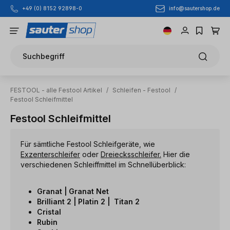
info@sautershop.de
+49 (0) 8152 92898-0
Zum Hauptinhalt springen
Suchbegriff
FESTOOL - alle Festool Artikel
/
Schleifen - Festool
/
Festool Schleifmittel
Festool Schleifmittel
Für sämtliche Festool Schleifgeräte, wie
Exzenterschleifer
oder
Dreiecksschleifer.
Hier die
verschiedenen Schleiffmittel im Schnellüberblick:
Granat | Granat Net
Brilliant 2 | Platin 2 | Titan 2
Cristal
Rubin