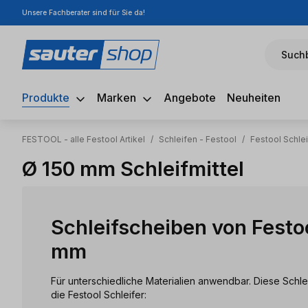
Unsere Fachberater sind für Sie da!
m Hauptinhalt springen
Zur Suche springen
Zur Hauptnavigation springen
Suchb
Produkte
Marken
Angebote
Neuheiten
FESTOOL - alle Festool Artikel
/
Schleifen - Festool
/
Festool Schlei
Ø 150 mm Schleifmittel
Schleifscheiben von Festo
mm
Für unterschiedliche Materialien anwendbar. Diese Schleif
die Festool Schleifer: