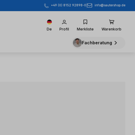
info@sautershop.de
+49 (0) 8152 92898-0
De
Profil
Merkliste
Warenkorb
Fachberatung