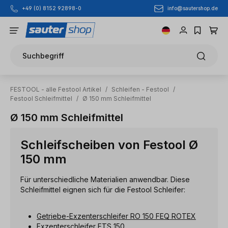
info@sautershop.de
+49 (0) 8152 92898-0
Zum Hauptinhalt springen
Suchbegriff
FESTOOL - alle Festool Artikel
/
Schleifen - Festool
/
Festool Schleifmittel
/
Ø 150 mm Schleifmittel
Ø 150 mm Schleifmittel
Schleifscheiben von Festool Ø
150 mm
Für unterschiedliche Materialien anwendbar. Diese
Schleifmittel eignen sich für die Festool Schleifer:
Getriebe-Exzenterschleifer RO 150 FEQ ROTEX
Exzenterschleifer ETS 150