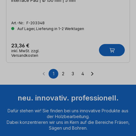
Interface Pad | Ø 150 mm | 5 mm
Art.-Nr.:
F-203348
Auf Lager, Lieferung in 1-2 Werktagen
23,36 €
inkl. MwSt. zzgl.
Versandkosten
1
2
3
4
Seite
Seite
Seite
Seite
neu. innovativ. professionell.
Dafür stehen wir! Sie finden bei uns innovative Produkte aus
der Holzbearbeitung.
Dabei konzentrieren wir uns im Kern auf die Bereiche Fräsen,
Sägen und Bohren.