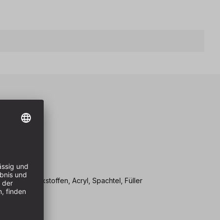
eile
cksysteme
VOC-Lacke
gründe
, Mineralwerkstoffen, Acryl, Spachtel, Füller