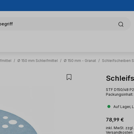
egriff
fmittel
/
Ø 150 mm Schleifmittel
/
Ø 150 mm - Granat
/
Schleifscheiben S
Schleif
STF D150/48 P2
Packungsinhalt: 
Auf Lager, 
Regulärer Pr
78,99 €
inkl. MwSt. zzgl.
Versandkosten