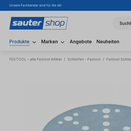
Unsere Fachberater sind für Sie da!
m Hauptinhalt springen
Zur Suche springen
Zur Hauptnavigation springen
Suchb
Produkte
Marken
Angebote
Neuheiten
FESTOOL - alle Festool Artikel
/
Schleifen - Festool
/
Festool Schlei
Bildergalerie überspringen