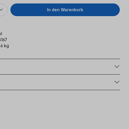
In den Warenkorb
l
5167
6 kg
g