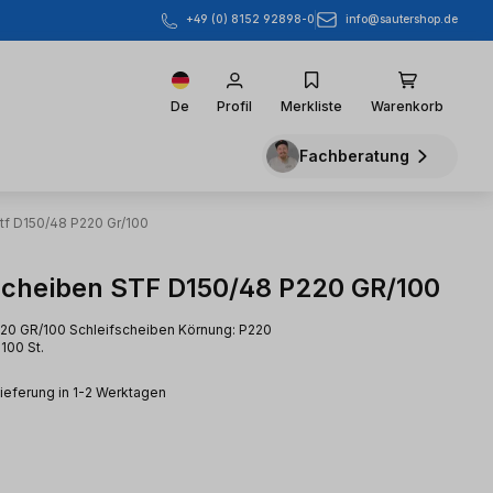
info@sautershop.de
+49 (0) 8152 92898-0
De
Profil
Merkliste
Warenkorb
Fachberatung
tf D150/48 P220 Gr/100
scheiben STF D150/48 P220 GR/100
20 GR/100 Schleifscheiben Körnung: P220
100 St.
Lieferung in 1-2 Werktagen
eis: