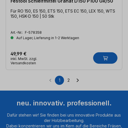
Festool Schleifmittel Granat D150 P100 GR/50
Für RO 150, ES 150, ETS 150, ETS EC 150, LEX 150, WTS
150, HSK-D 150 | 50 Stk
Art.-Nr.:
F-578358
Auf Lager, Lieferung in 1-2 Werktagen
49,99 €
inkl. MwSt. zzgl.
Versandkosten
1
2
Seite
Seite
neu. innovativ. professionell.
Dafür stehen wir! Sie finden bei uns innovative Produkte aus
der Holzbearbeitung.
Dabei konzentrieren wir uns im Kern auf die Bereiche Fräsen,