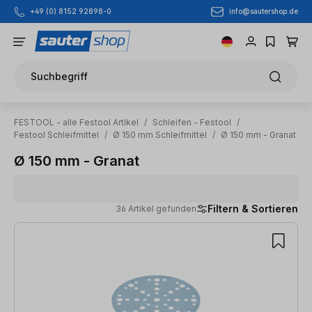
info@sautershop.de
+49 (0) 8152 92898-0
Zum Hauptinhalt springen
Suchbegriff
FESTOOL - alle Festool Artikel
/
Schleifen - Festool
/
Festool Schleifmittel
/
Ø 150 mm Schleifmittel
/
Ø 150 mm - Granat
Ø 150 mm - Granat
Filtern & Sortieren
36 Artikel gefunden
36 Artikel gefunden