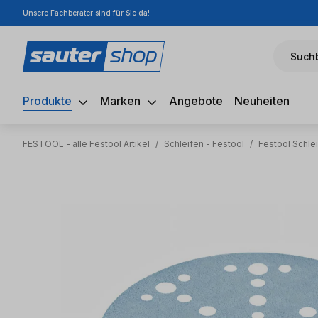
Unsere Fachberater sind für Sie da!
m Hauptinhalt springen
Zur Suche springen
Zur Hauptnavigation springen
Suchb
Produkte
Marken
Angebote
Neuheiten
FESTOOL - alle Festool Artikel
/
Schleifen - Festool
/
Festool Schlei
Bildergalerie überspringen