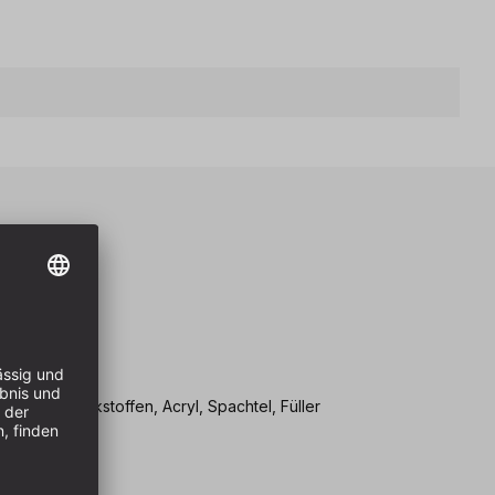
eile
cksysteme
VOC-Lacke
gründe
, Mineralwerkstoffen, Acryl, Spachtel, Füller