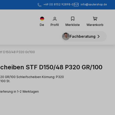
info@sautershop.de
+49 (0) 8152 92898-0
De
Profil
Merkliste
Warenkorb
Fachberatung
tf D150/48 P320 Gr/100
scheiben STF D150/48 P320 GR/100
20 GR/100 Schleifscheiben Körnung: P320
100 St.
Lieferung in 1-2 Werktagen
eis: