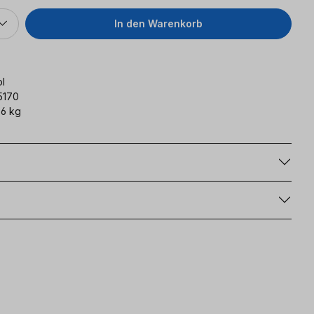
In den Warenkorb
l
5170
6 kg
g