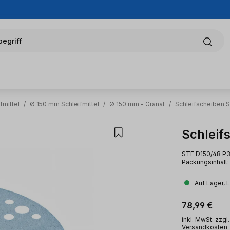
egriff
fmittel
/
Ø 150 mm Schleifmittel
/
Ø 150 mm - Granat
/
Schleifscheiben S
Schleif
STF D150/48 P3
Packungsinhalt: 
Auf Lager, 
Regulärer Pr
78,99 €
inkl. MwSt. zzgl.
Versandkosten