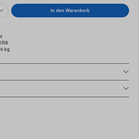
In den Warenkorb
l
5158
6 kg
g