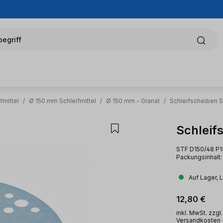
egriff
fmittel
/
Ø 150 mm Schleifmittel
/
Ø 150 mm - Granat
/
Schleifscheiben S
Schleif
STF D150/48 P1
Packungsinhalt: 
Auf Lager, 
Regulärer Pr
12,80 €
inkl. MwSt. zzgl.
Versandkosten