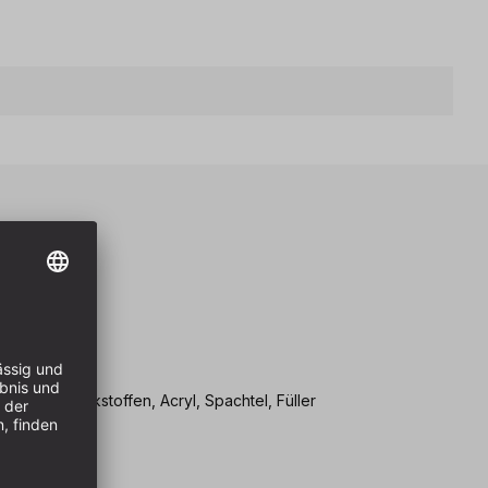
eile
cksysteme
VOC-Lacke
gründe
, Mineralwerkstoffen, Acryl, Spachtel, Füller