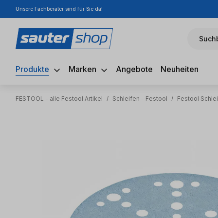
Unsere Fachberater sind für Sie da!
m Hauptinhalt springen
Zur Suche springen
Zur Hauptnavigation springen
Suchb
Produkte
Marken
Angebote
Neuheiten
FESTOOL - alle Festool Artikel
/
Schleifen - Festool
/
Festool Schlei
Bildergalerie überspringen