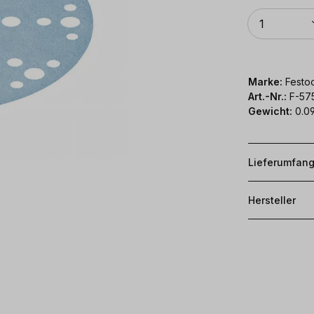
Anzahl
1
Marke:
Festoo
Art.-Nr.:
F-57
Gewicht:
0.09
Lieferumfan
Hersteller