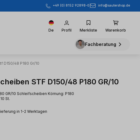
info@sautershop.de
+49 (0) 8152 92898-0
De
Profil
Merkliste
Warenkorb
Fachberatung
tf D150/48 P180 Gr/10
scheiben STF D150/48 P180 GR/10
80 GR/10 Schleifscheiben Körnung: P180
10 St.
Lieferung in 1-2 Werktagen
eis: