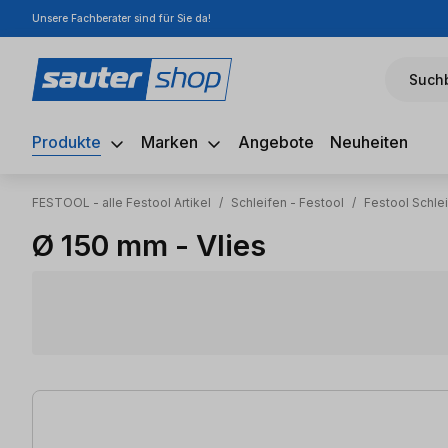
Unsere Fachberater sind für Sie da!
m Hauptinhalt springen
Zur Suche springen
Zur Hauptnavigation springen
Suchb
Produkte
Marken
Angebote
Neuheiten
FESTOOL - alle Festool Artikel
/
Schleifen - Festool
/
Festool Schlei
Ø 150 mm - Vlies
5 Artikel gefunden