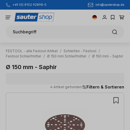
info@sautershop.de
+49 (0) 8152 92898-0
Zum Hauptinhalt springen
Suchbegriff
FESTOOL - alle Festool Artikel
/
Schleifen - Festool
/
Festool Schleifmittel
/
Ø 150 mm Schleifmittel
/
Ø 150 mm - Saphir
Ø 150 mm - Saphir
Filtern & Sortieren
4 Artikel gefunden
4 Artikel gefunden