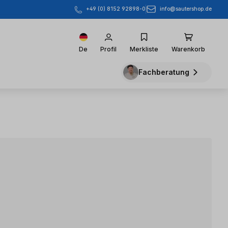
info@sautershop.de
+49 (0) 8152 92898-0
De
Profil
Merkliste
Warenkorb
Fachberatung