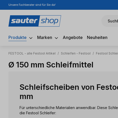
Unsere Fachberater sind für Sie da!
m Hauptinhalt springen
Zur Suche springen
Zur Hauptnavigation springen
Suchb
Produkte
Marken
Angebote
Neuheiten
FESTOOL - alle Festool Artikel
/
Schleifen - Festool
/
Festool Schlei
Ø 150 mm Schleifmittel
Schleifscheiben von Festo
mm
Für unterschiedliche Materialien anwendbar. Diese Schleif
die Festool Schleifer: