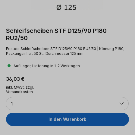
Schleifscheiben STF D125/90 P180
RU2/50
Festool Schleifscheiben STF D125/90 P180 RU2/50 | Körnung P180;
Packungsinhalt 50 St.; Durchmesser 125 mm
Auf Lager, Lieferung in 1-2 Werktagen
Regulärer Preis:
36,03 €
inkl. MwSt. zzgl.
Versandkosten
Anzahl
1
In den Warenkorb