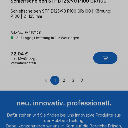
Schleifscheiben STF D125/90 P100 GR/100
Schleifscheiben STF D125/90 P100 GR/100 | Körnung:
P100 | Ø: 125 mm
Art.-Nr.:
F-497168
Auf Lager, Lieferung in 1-2 Werktagen
72,04 €
inkl. MwSt. zzgl.
Versandkosten
1
2
3
Seite
Seite
Seite
neu. innovativ. professionell.
Dafür stehen wir! Sie finden bei uns innovative Produkte aus
der Holzbearbeitung.
Dabei konzentrieren wir uns im Kern auf die Bereiche Fräsen,