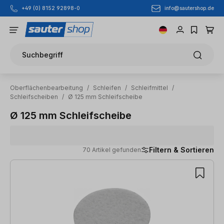
info@sautershop.de
+49 (0) 8152 92898-0
Zum Hauptinhalt springen
Suchbegriff
Oberflächenbearbeitung
/
Schleifen
/
Schleifmittel
/
Schleifscheiben
/
Ø 125 mm Schleifscheibe
Ø 125 mm Schleifscheibe
Filtern & Sortieren
70 Artikel gefunden
70 Artikel gefunden