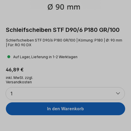
Schleifscheiben STF D90/6 P180 GR/100
Schleifscheiben STF D90/6 P180 GR/100 | Körnung: P180 | Ø: 90 mm
| Für: RO 90 DX
Auf Lager, Lieferung in 1-2 Werktagen
Regulärer Preis:
46,89 €
inkl. MwSt. zzgl.
Versandkosten
Anzahl
1
In den Warenkorb