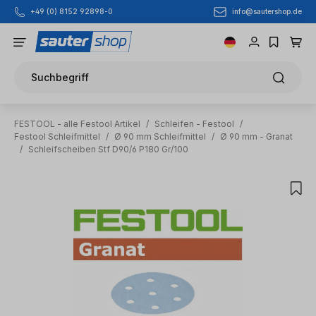
info@sautershop.de
+49 (0) 8152 92898-0
Zum Hauptinhalt springen
Suchbegriff
FESTOOL - alle Festool Artikel
/
Schleifen - Festool
/
Festool Schleifmittel
/
Ø 90 mm Schleifmittel
/
Ø 90 mm - Granat
/
Schleifscheiben Stf D90/6 P180 Gr/100
Bildergalerie überspringen