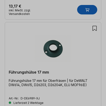
13,17 €
inkl. MwSt. zzgl.
Versandkosten
Führungshülse 17 mm
Führungshülse 17 mm für Oberfräsen | für DeWALT
DW614, DW615, D26203, D26204K, ELU MOF96(E)
Art.-Nr.:
D-DE6989-XJ
Lieferzeit 2 Werktage