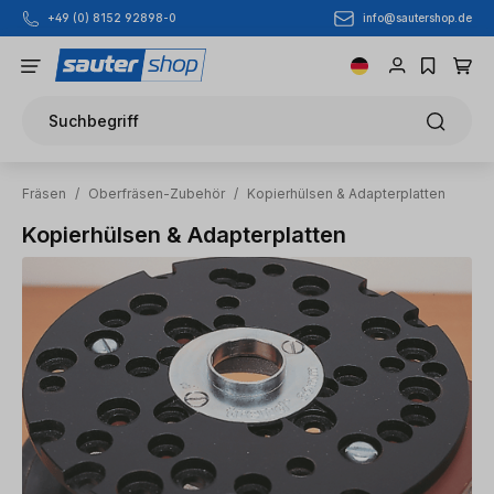
info@sautershop.de
+49 (0) 8152 92898-0
Zum Hauptinhalt springen
Suchbegriff
Fräsen
/
Oberfräsen-Zubehör
/
Kopierhülsen & Adapterplatten
Kopierhülsen & Adapterplatten