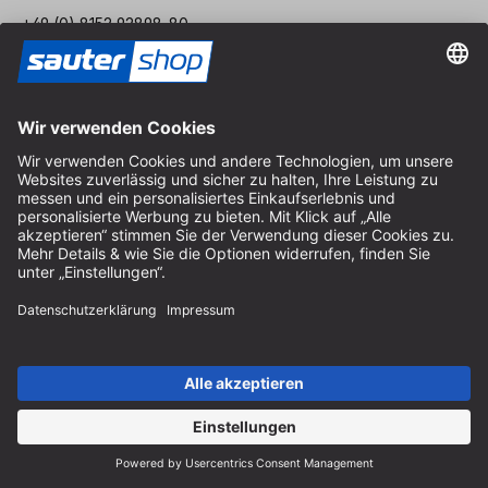
+49 (0) 8152 92898-80
info@sautershop.de
Service-Hotline
+49 (0) 8152 92898-81
info@sautershop.de
Telefonzeit Montag bis Freitag
08:30 - 12:30 Uhr & 14:00 - 16:30 Uhr
Anschrift
Store / Ladengeschäft
Arzbergerstraße 4
82211 Herrsching
Deutschland
Anfahrt