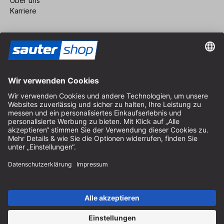
Über uns
Karriere
Vertrag widerrufen
Impressum
AGB
Datenschutz
Cookie-Einstellungen
© 2026 sauter GmbH
inkl. MwSt. / exkl. Versandkosten
* kostenloser Versand ab 150 Euro Bestellwert innerhalb
Deutschlands für die Standard-Paketgrößen - ausgenommen
Sperrgut und Fracht
In Abh. des Lieferlandes kann die MwSt. an der Kasse variieren.