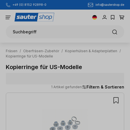
info@sautershop.de
+49 (0) 8152 92898-0
Zum Hauptinhalt springen
Suchbegriff
Fräsen
/
Oberfräsen-Zubehör
/
Kopierhülsen & Adapterplatten
/
Kopierringe für US-Modelle
Kopierringe für US-Modelle
Filtern & Sortieren
1 Artikel gefunden
1 Artikel gefunden