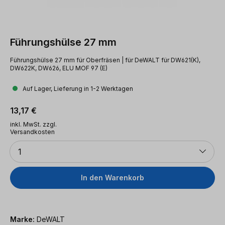
Führungshülse 27 mm
Führungshülse 27 mm für Oberfräsen | für DeWALT für DW621(K),
DW622K, DW626, ELU MOF 97 (E)
Auf Lager, Lieferung in 1-2 Werktagen
Regulärer Preis:
13,17 €
inkl. MwSt. zzgl.
Versandkosten
Anzahl
1
In den Warenkorb
Marke:
DeWALT