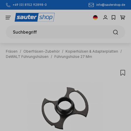
info@sautershop.de
+49 (0) 8152 92898-0
Zum Hauptinhalt springen
Suchbegriff
Fräsen
/
Oberfräsen-Zubehör
/
Kopierhülsen & Adapterplatten
/
DeWALT Führungshülsen
/
Führungshülse 27 Mm
Bildergalerie überspringen