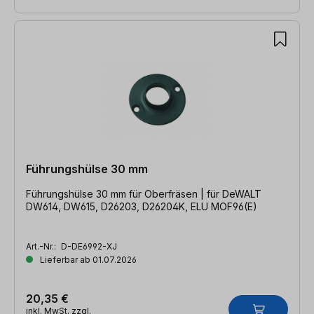
Führungshülse 30 mm
Führungshülse 30 mm für Oberfräsen | für DeWALT
DW614, DW615, D26203, D26204K, ELU MOF96(E)
Art.-Nr.:
D-DE6992-XJ
Lieferbar ab 01.07.2026
20,35 €
inkl. MwSt. zzgl.