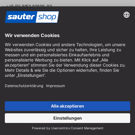
+49 (0) 8152 92898-80
info@sautershop.de
Service-Hotline
+49 (0) 8152 92898-81
info@sautershop.de
Telefonzeit Montag bis Freitag
08:30 - 12:30 Uhr & 14:00 - 16:30 Uhr
Anschrift
Store / Ladengeschäft
Arzbergerstraße 4
82211 Herrsching
Deutschland
Anfahrt