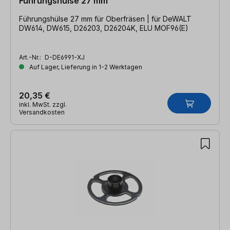
Führungshülse 27 mm
Führungshülse 27 mm für Oberfräsen | für DeWALT
DW614, DW615, D26203, D26204K, ELU MOF96(E)
Art.-Nr.:
D-DE6991-XJ
Auf Lager, Lieferung in 1-2 Werktagen
20,35 €
inkl. MwSt. zzgl.
Versandkosten