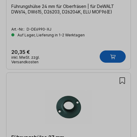
Führungshülse 24 mm für Oberfräsen | für DeWALT
DW614, DW615, D26203, D26204K, ELU MOF96(E)
Art.-Nr.:
D-DE6990-XJ
Auf Lager, Lieferung in 1-2 Werktagen
20,35 €
inkl. MwSt. zzgl.
Versandkosten