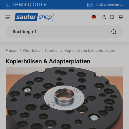
info@sautershop.de
+49 (0) 8152 92898-0
Zum Hauptinhalt springen
Suchbegriff
Fräsen
/
Oberfräsen-Zubehör
/
Kopierhülsen & Adapterplatten
Kopierhülsen & Adapterplatten