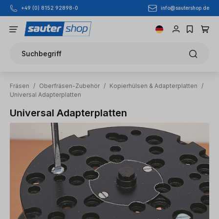
info@sautershop.de
+49 (0) 8152 92898-0
Zum Hauptinhalt springen
Suchbegriff
Fräsen
/
Oberfräsen-Zubehör
/
Kopierhülsen & Adapterplatten
/
Universal Adapterplatten
Universal Adapterplatten