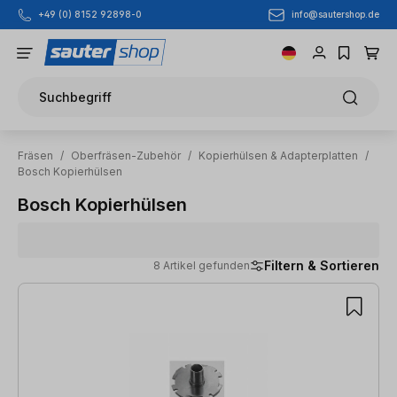
info@sautershop.de
+49 (0) 8152 92898-0
Zum Hauptinhalt springen
Suchbegriff
Fräsen
/
Oberfräsen-Zubehör
/
Kopierhülsen & Adapterplatten
/
Bosch Kopierhülsen
Bosch Kopierhülsen
Filtern & Sortieren
8 Artikel gefunden
8 Artikel gefunden