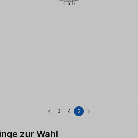
3
4
5
Seite
Seite
Seite
ringe zur Wahl