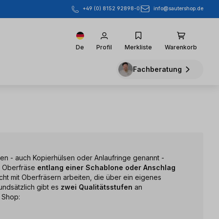
info@sautershop.de
+49 (0) 8152 92898-0
De
Profil
Merkliste
Warenkorb
Fachberatung
sen - auch Kopierhülsen oder Anlaufringe genannt -
e Oberfräse
entlang einer Schablone oder Anschlag
icht mit Oberfräsern arbeiten, die über ein eigenes
ndsätzlich gibt es
zwei Qualitätsstufen
an
 Shop: