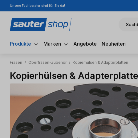
Unsere Fachberater sind für Sie da!
m Hauptinhalt springen
Zur Suche springen
Zur Hauptnavigation springen
Suchb
Produkte
Marken
Angebote
Neuheiten
Fräsen
/
Oberfräsen-Zubehör
/
Kopierhülsen & Adapterplatten
Kopierhülsen & Adapterplatt